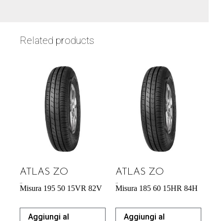
Related products
ATLAS ZO
ATLAS ZO
43,92
€
43,92
€
Misura 195 50 15VR 82V
Misura 185 60 15HR 84H
Aggiungi al
Aggiungi al