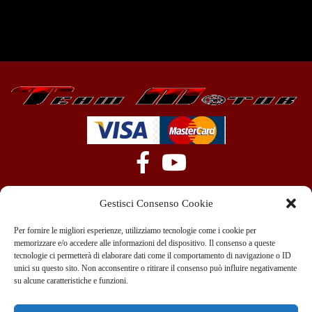
Gestisci Consenso Cookie
Per fornire le migliori esperienze, utilizziamo tecnologie come i cookie per
memorizzare e/o accedere alle informazioni del dispositivo. Il consenso a queste
tecnologie ci permetterà di elaborare dati come il comportamento di navigazione o ID
+39 351 970 89 33
info@teammotor.it
unici su questo sito. Non acconsentire o ritirare il consenso può influire negativamente
su alcune caratteristiche e funzioni.
Officina: Cadelbosco Di Sopra Via G. Verga 6A