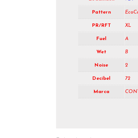
Pattern
EcoC
PR/RFT
XL
Fuel
A
Wet
B
Noise
2
Decibel
72
Marca
CON