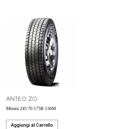
ANTEO ZO
213,50
€
Misura 245 70 175R 136M
Aggiungi al Carrello