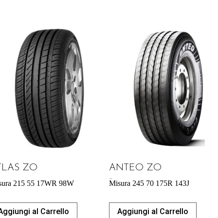
TLAS ZO
ANTEO ZO
218,38
€
sura 215 55 17WR 98W
Misura 245 70 175R 143J
Aggiungi al Carrello
Aggiungi al Carrello