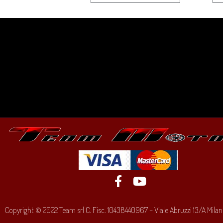
Copyright © 2022 Team srl C. Fisc. 10438440967 – Viale Abruzzi 13/A Milano