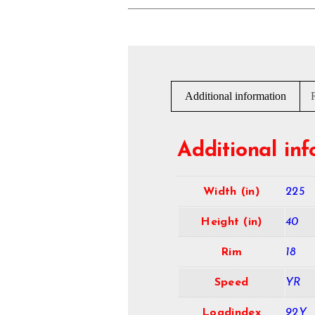
Additional information
Additional in
Width (in)
225
Height (in)
40
Rim
18
Speed
YR
Loadindex
92Y