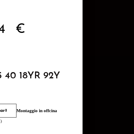
64
€
5 40 18YR 92Y
art
Montaggio in offcina
€
)