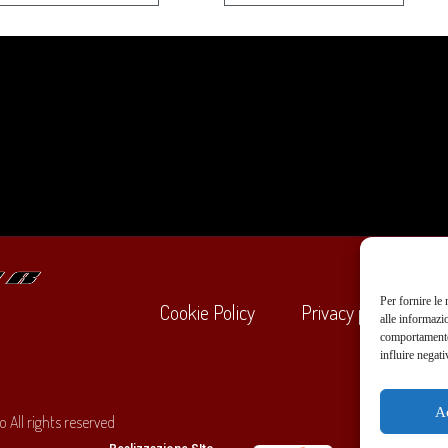
Per fornire le
Cookie Policy
Privacy policy
alle informazi
comportamento 
influire negati
+39
A
 All rights reserved
O