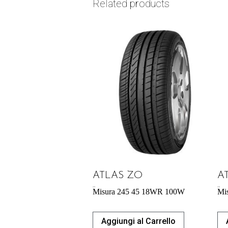
Related products
ATLAS ZO
A
65,27
€
57,95
€
Misura 245 45 18WR 100W
Mi
Aggiungi al Carrello