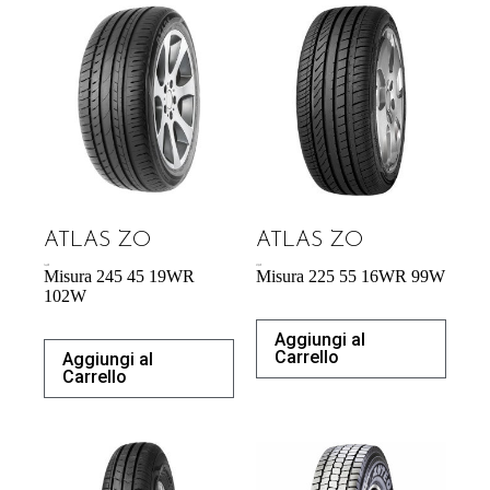
ATLAS ZO
ATLAS ZO
74,42
€
57,95
€
Misura 245 45 19WR
Misura 225 55 16WR 99W
102W
Aggiungi al
Carrello
Aggiungi al
Carrello