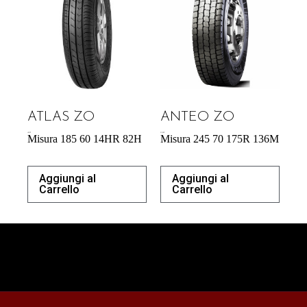
ATLAS ZO
ANTEO ZO
40,87
€
213,50
€
Misura 185 60 14HR 82H
Misura 245 70 175R 136M
Aggiungi al
Aggiungi al
Carrello
Carrello