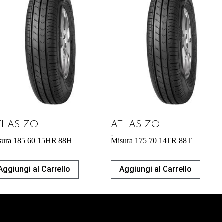
TLAS ZO
ATLAS ZO
41,42
€
sura 185 60 15HR 88H
Misura 175 70 14TR 88T
Aggiungi al Carrello
Aggiungi al Carrello