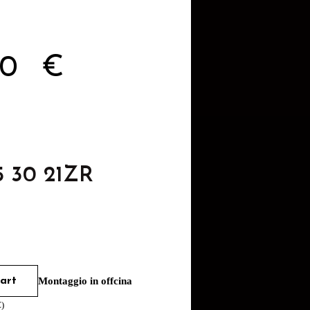
90
€
5 30 21ZR
art
Montaggio in offcina
€
)