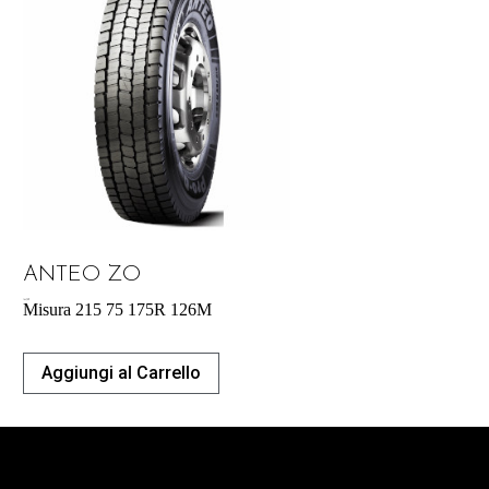
ANTEO ZO
164,70
€
Misura 215 75 175R 126M
Aggiungi al Carrello