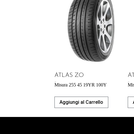
ATLAS ZO
A
71,98
€
44,53
€
Misura 255 45 19YR 100Y
Mi
Aggiungi al Carrello