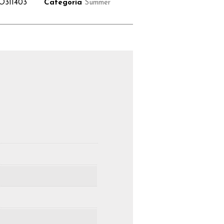
O311403
Categoria
Summer