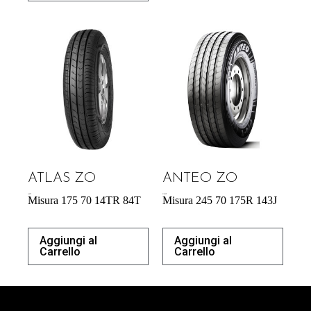
ATLAS ZO
ANTEO ZO
46,97
€
218,38
€
Misura 175 70 14TR 84T
Misura 245 70 175R 143J
Aggiungi al
Aggiungi al
Carrello
Carrello