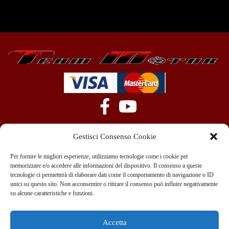
Gestisci Consenso Cookie
Per fornire le migliori esperienze, utilizziamo tecnologie come i cookie per
memorizzare e/o accedere alle informazioni del dispositivo. Il consenso a queste
tecnologie ci permetterà di elaborare dati come il comportamento di navigazione o ID
+39 351 970 89 33
info@teammotor.it
unici su questo sito. Non acconsentire o ritirare il consenso può influire negativamente
su alcune caratteristiche e funzioni.
Officina: Cadelbosco Di Sopra Via G. Verga 6A
Accetta