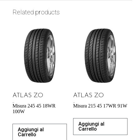
Related products
ATLAS ZO
ATLAS ZO
65,27
€
54,29
€
Misura 245 45 18WR
Misura 215 45 17WR 91W
100W
Aggiungi al
Carrello
Aggiungi al
Carrello