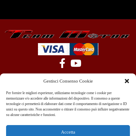
Gestisci Consenso Cookie
Per fornire le migliori esperienze, utilizziamo tecnologie come i cookie per
memorizzare e/o accedere alle informazioni del dispositivo. Il consenso a queste
tecnologie ci permetterà di elaborare dati come il comportamento di navigazione o ID
+39 351 970 89 33
info@teammotor.it
unici su questo sito. Non acconsentire o ritirare il consenso può influire negativamente
su alcune caratteristiche e funzioni.
Officina: Cadelbosco Di Sopra Via G. Verga 6A
Accetta