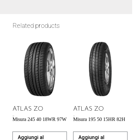
Related products
ATLAS ZO
ATLAS ZO
60,39
€
43,31
€
Misura 245 40 18WR 97W
Misura 195 50 15HR 82H
Aggiungi al
Aggiungi al