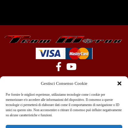
Gestisci Consenso Cookie
Per fornire le migliori esperienze, utilizziamo tecnologie come i cookie per
memorizzare e/o accedere alle informazioni del dispositivo. Il consenso a queste
tecnologie ci permetterà di elaborare dati come il comportamento di navigazione o ID
+39 351 970 89 33
info@teammotor.it
unici su questo sito. Non acconsentire o ritirare il consenso può influire negativamente
su alcune caratteristiche e funzioni.
Officina: Cadelbosco Di Sopra Via G. Verga 6A