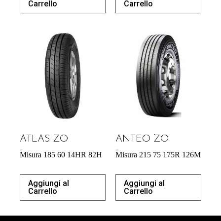
Carrello
Carrello
ATLAS ZO
ANTEO ZO
40,87
€
183,00
€
Misura 185 60 14HR 82H
Misura 215 75 175R 126M
Aggiungi al
Aggiungi al
Carrello
Carrello