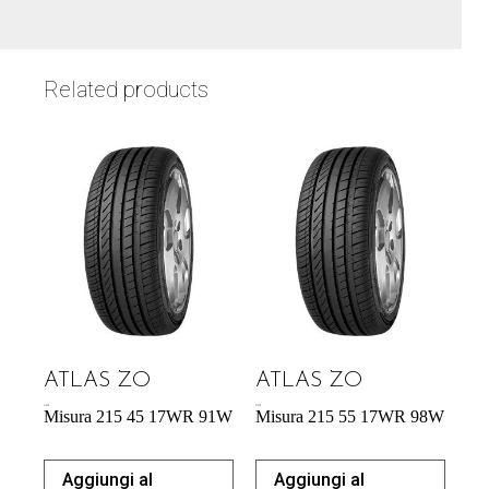
Related products
ATLAS ZO
ATLAS ZO
54,29
€
57,95
€
Misura 215 45 17WR 91W
Misura 215 55 17WR 98W
Aggiungi al
Aggiungi al