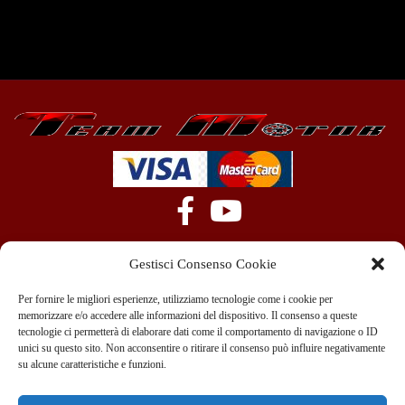
Gestisci Consenso Cookie
Per fornire le migliori esperienze, utilizziamo tecnologie come i cookie per
memorizzare e/o accedere alle informazioni del dispositivo. Il consenso a queste
tecnologie ci permetterà di elaborare dati come il comportamento di navigazione o ID
+39 351 970 89 33
info@teammotor.it
unici su questo sito. Non acconsentire o ritirare il consenso può influire negativamente
su alcune caratteristiche e funzioni.
Officina: Cadelbosco Di Sopra Via G. Verga 6A