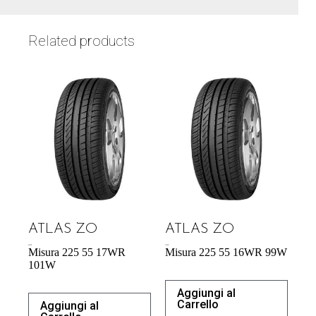
Related products
ATLAS ZO
ATLAS ZO
60,70
€
57,95
€
Misura 225 55 17WR
Misura 225 55 16WR 99W
101W
Aggiungi al
Carrello
Aggiungi al