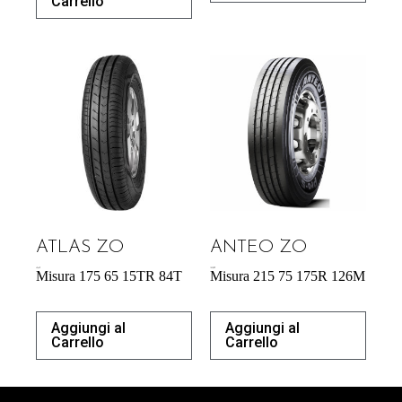
Carrello
ATLAS ZO
ANTEO ZO
42,64
€
183,00
€
Misura 175 65 15TR 84T
Misura 215 75 175R 126M
Aggiungi al
Aggiungi al
Carrello
Carrello