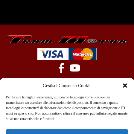
Gestisci Consenso Cookie
Per fornire le migliori esperienze, utilizziamo tecnologie come i cookie per
memorizzare e/o accedere alle informazioni del dispositivo. Il consenso a queste
tecnologie ci permetterà di elaborare dati come il comportamento di navigazione o ID
+39 351 970 89 33
info@teammotor.it
unici su questo sito. Non acconsentire o ritirare il consenso può influire negativamente
su alcune caratteristiche e funzioni.
Officina: Cadelbosco Di Sopra Via G. Verga 6A