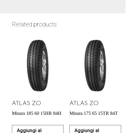
Related products
ATLAS ZO
ATLAS ZO
43,92
€
42,64
€
Misura 185 60 15HR 84H
Misura 175 65 15TR 84T
Aggiungi al
Aggiungi al