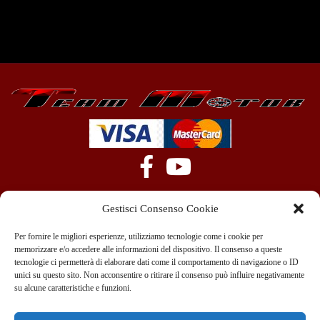
Gestisci Consenso Cookie
Per fornire le migliori esperienze, utilizziamo tecnologie come i cookie per
memorizzare e/o accedere alle informazioni del dispositivo. Il consenso a queste
tecnologie ci permetterà di elaborare dati come il comportamento di navigazione o ID
+39 351 970 89 33
info@teammotor.it
unici su questo sito. Non acconsentire o ritirare il consenso può influire negativamente
su alcune caratteristiche e funzioni.
Officina: Cadelbosco Di Sopra Via G. Verga 6A