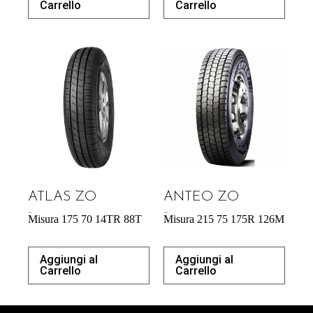
Carrello
Carrello
ATLAS ZO
ANTEO ZO
41,42
€
164,70
€
Misura 175 70 14TR 88T
Misura 215 75 175R 126M
Aggiungi al
Aggiungi al
Carrello
Carrello