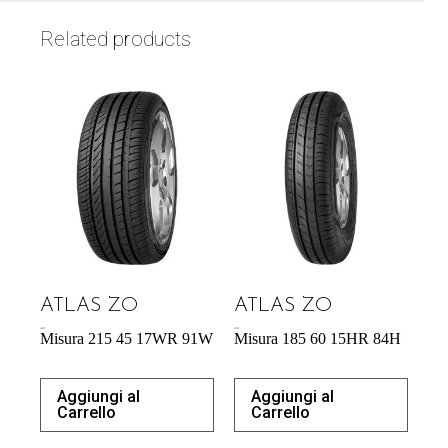
Related products
ATLAS ZO
ATLAS ZO
54,29
€
43,92
€
Misura 215 45 17WR 91W
Misura 185 60 15HR 84H
Aggiungi al
Aggiungi al
Carrello
Carrello