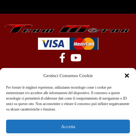
Gestisci Consenso Cookie
Per fornire le migliori esperienze, utilizziamo tecnologie come i cookie per
memorizzare e/o accedere alle informazioni del dispositivo. Il consenso a queste
tecnologie ci permetterà di elaborare dati come il comportamento di navigazione o ID
+39 351 970 89 33
info@teammotor.it
unici su questo sito. Non acconsentire o ritirare il consenso può influire negativamente
su alcune caratteristiche e funzioni.
Officina: Cadelbosco Di Sopra Via G. Verga 6A
Accetta