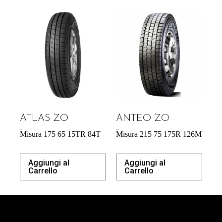
ATLAS ZO
ANTEO ZO
42,64
€
164,70
€
Misura 175 65 15TR 84T
Misura 215 75 175R 126M
Aggiungi al
Aggiungi al
Carrello
Carrello