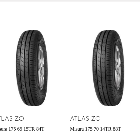
TLAS ZO
ATLAS ZO
41,42
€
sura 175 65 15TR 84T
Misura 175 70 14TR 88T