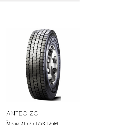
ANTEO ZO
164,70
€
Misura 215 75 175R 126M