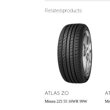
Related products
ATLAS ZO
A
57,95
€
42,64
€
Misura 225 55 16WR 99W
Mi