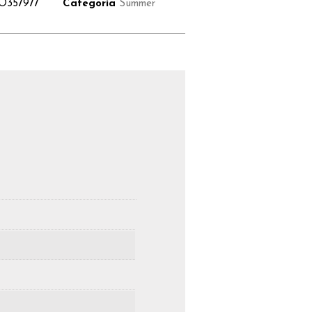
O357977
Categoria
Summer