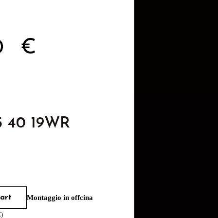
10
€
5 40 19WR
art
Montaggio in offcina
€
)