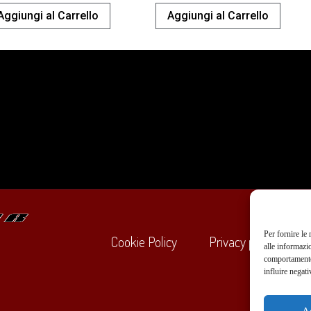
Aggiungi al Carrello
Aggiungi al Carrello
Per fornire le
Cookie Policy
Privacy policy
alle informazi
comportamento 
influire negati
+39
A