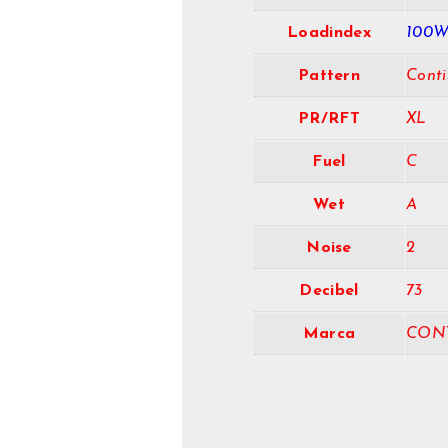
Loadindex
100
Pattern
Conti
PR/RFT
XL
Fuel
C
Wet
A
Noise
2
Decibel
73
Marca
CON