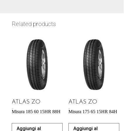
Related products
ATLAS ZO
ATLAS ZO
44,53
€
43,31
€
Misura 185 60 15HR 88H
Misura 175 65 15HR 84H
Aggiungi al
Aggiungi al