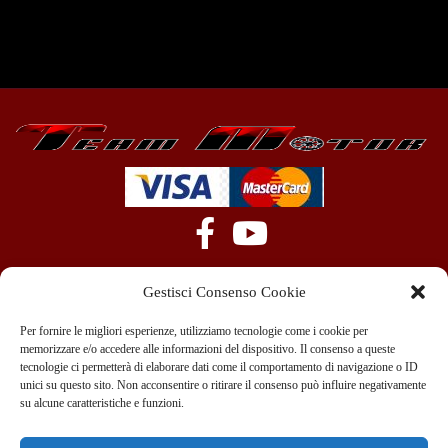
Gestisci Consenso Cookie
Per fornire le migliori esperienze, utilizziamo tecnologie come i cookie per
memorizzare e/o accedere alle informazioni del dispositivo. Il consenso a queste
tecnologie ci permetterà di elaborare dati come il comportamento di navigazione o ID
+39 351 970 89 33
info@teammotor.it
unici su questo sito. Non acconsentire o ritirare il consenso può influire negativamente
su alcune caratteristiche e funzioni.
Officina: Cadelbosco Di Sopra Via G. Verga 6A