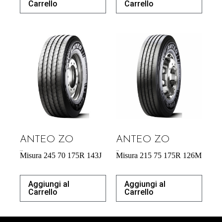
Carrello
Carrello
ANTEO ZO
ANTEO ZO
218,38
€
183,00
€
Misura 245 70 175R 143J
Misura 215 75 175R 126M
Aggiungi al
Aggiungi al
Carrello
Carrello