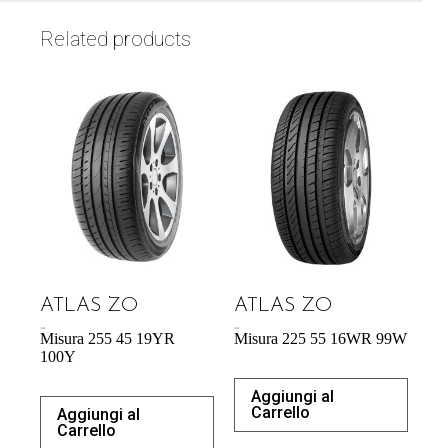
Related products
ATLAS ZO
ATLAS ZO
71,98
€
57,95
€
Misura 255 45 19YR
Misura 225 55 16WR 99W
100Y
Aggiungi al
Carrello
Aggiungi al
Carrello