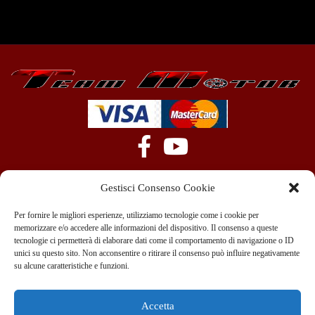
Gestisci Consenso Cookie
Per fornire le migliori esperienze, utilizziamo tecnologie come i cookie per
memorizzare e/o accedere alle informazioni del dispositivo. Il consenso a queste
tecnologie ci permetterà di elaborare dati come il comportamento di navigazione o ID
+39 351 970 89 33
info@teammotor.it
unici su questo sito. Non acconsentire o ritirare il consenso può influire negativamente
su alcune caratteristiche e funzioni.
Officina: Cadelbosco Di Sopra Via G. Verga 6A
Accetta