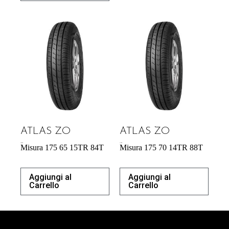
ATLAS ZO
ATLAS ZO
42,64
€
41,42
€
Misura 175 65 15TR 84T
Misura 175 70 14TR 88T
Aggiungi al
Aggiungi al
Carrello
Carrello