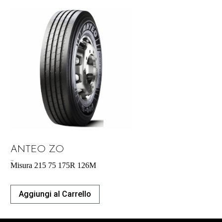
ANTEO ZO
183,00
€
Misura 215 75 175R 126M
Aggiungi al Carrello