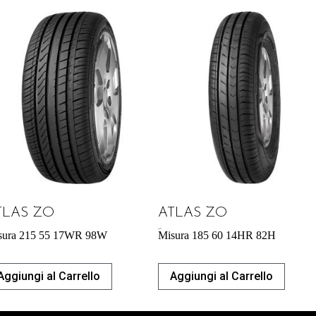
TLAS ZO
ATLAS ZO
40,87
€
sura 215 55 17WR 98W
Misura 185 60 14HR 82H
Aggiungi al Carrello
Aggiungi al Carrello