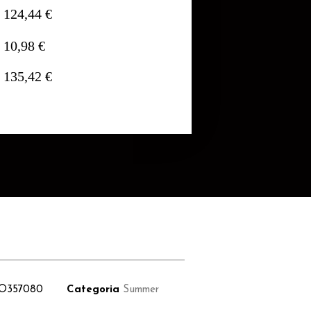
124,44 €
10,98 €
135,42 €
O357080
Categoria
Summer