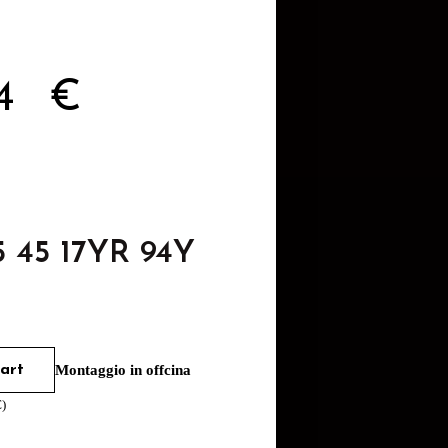
44
€
5 45 17YR 94Y
art
Montaggio in offcina
€
)