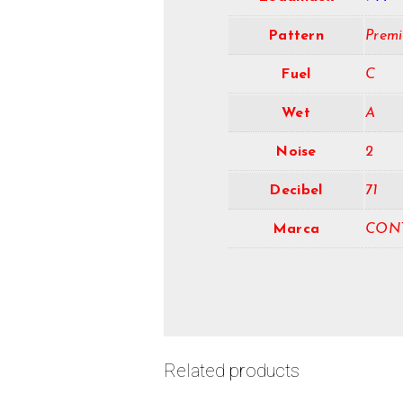
Pattern
Prem
Fuel
C
Wet
A
Noise
2
Decibel
71
Marca
CON
Related products