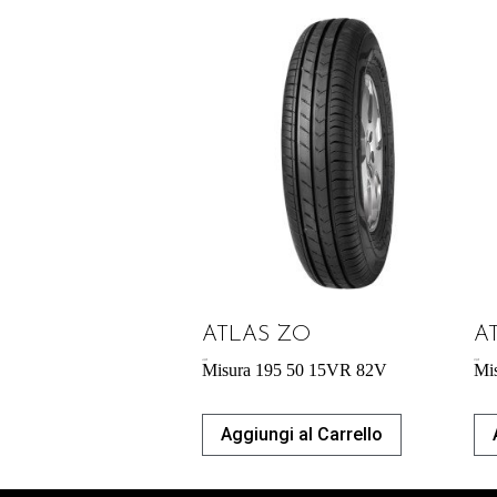
ATLAS ZO
A
43,92
€
57,95
€
Misura 195 50 15VR 82V
Mi
Aggiungi al Carrello