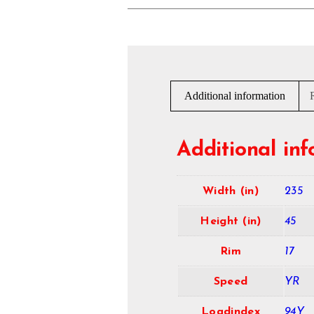
Additional information
Additional in
Width (in)
235
Height (in)
45
Rim
17
Speed
YR
Loadindex
94Y