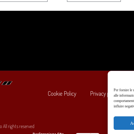
Per fornire le
Cookie Policy
Privacy policy
alle informazi
comportamento 
influire negati
+39
A
 All rights reserved
O