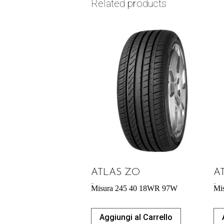
Related products
ATLAS ZO
A
60,39
€
65,27
€
Misura 245 40 18WR 97W
Mi
Aggiungi al Carrello