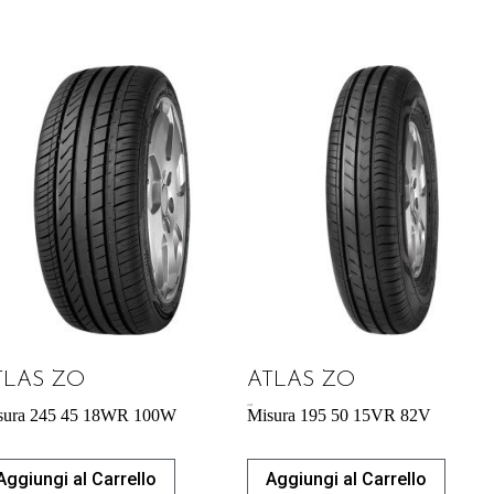
TLAS ZO
ATLAS ZO
43,92
€
sura 245 45 18WR 100W
Misura 195 50 15VR 82V
Aggiungi al Carrello
Aggiungi al Carrello