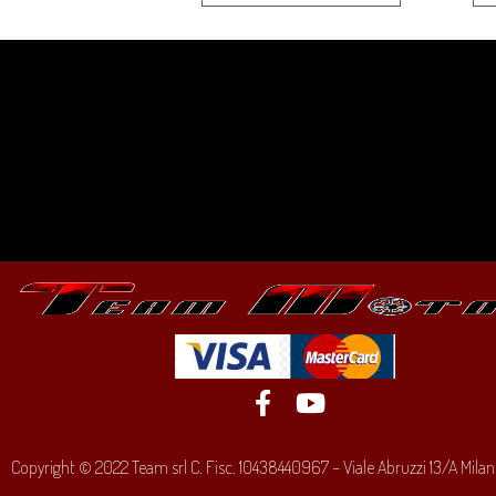
Copyright © 2022 Team srl C. Fisc. 10438440967 – Viale Abruzzi 13/A Milano