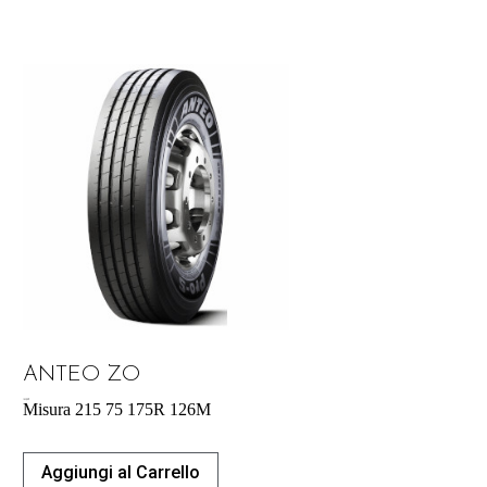
ANTEO ZO
183,00
€
Misura 215 75 175R 126M
Aggiungi al Carrello