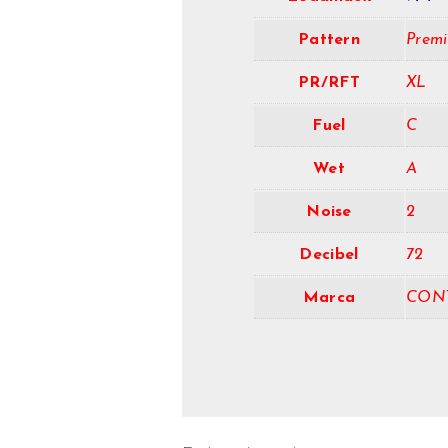
Pattern
Prem
PR/RFT
XL
Fuel
C
Wet
A
Noise
2
Decibel
72
Marca
CON