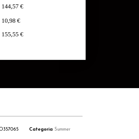
144,57 €
10,98 €
155,55 €
O357065
Categoria
Summer