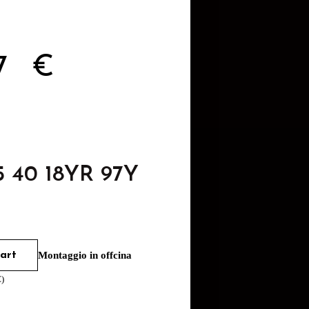
57
€
5 40 18YR 97Y
art
Montaggio in offcina
€
)