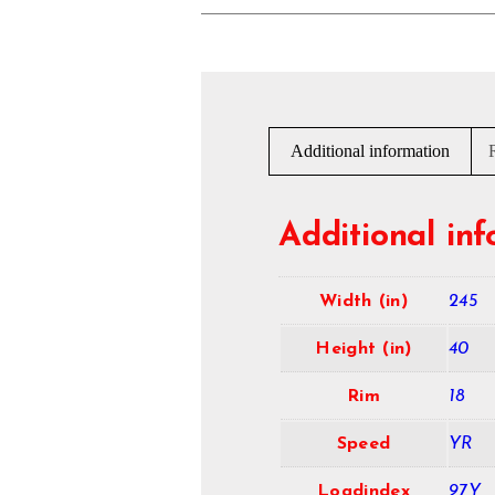
Additional information
Additional in
Width (in)
245
Height (in)
40
Rim
18
Speed
YR
Loadindex
97Y