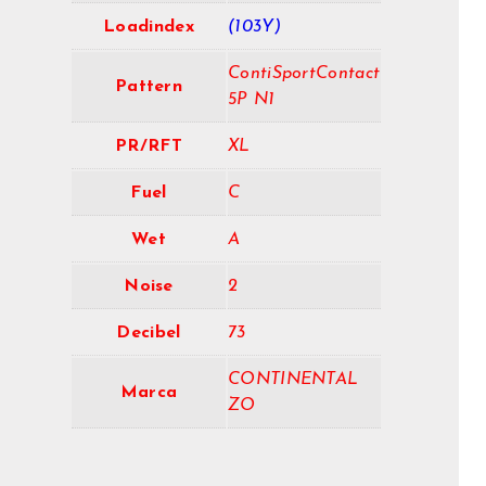
Loadindex
(103Y)
ContiSportContact
Pattern
5P N1
PR/RFT
XL
Fuel
C
Wet
A
Noise
2
Decibel
73
CONTINENTAL
Marca
ZO