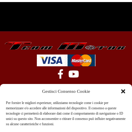
Gestisci Consenso Cookie
Per fornire le migliori esperienze, utilizziamo tecnologie come i cookie per
memorizzare e/o accedere alle informazioni del dispositivo. Il consenso a queste
tecnologie ci permetterà di elaborare dati come il comportamento di navigazione o ID
+39 351 970 89 33
info@teammotor.it
unici su questo sito. Non acconsentire o ritirare il consenso può influire negativamente
su alcune caratteristiche e funzioni.
Officina: Cadelbosco Di Sopra Via G. Verga 6A