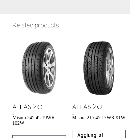
Related products
ATLAS ZO
ATLAS ZO
74,42
€
54,29
€
Misura 245 45 19WR
Misura 215 45 17WR 91W
102W
Aggiungi al