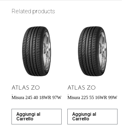
Related products
ATLAS ZO
ATLAS ZO
60,39
€
57,95
€
Misura 245 40 18WR 97W
Misura 225 55 16WR 99W
Aggiungi al
Aggiungi al
Carrello
Carrello