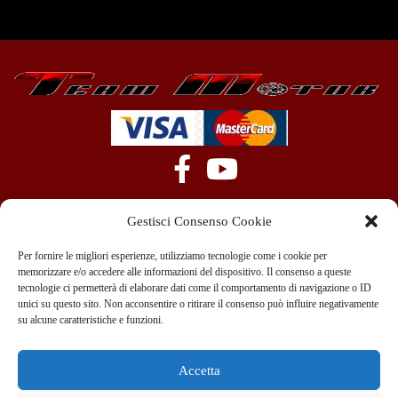
Gestisci Consenso Cookie
Per fornire le migliori esperienze, utilizziamo tecnologie come i cookie per
memorizzare e/o accedere alle informazioni del dispositivo. Il consenso a queste
tecnologie ci permetterà di elaborare dati come il comportamento di navigazione o ID
+39 351 970 89 33
info@teammotor.it
unici su questo sito. Non acconsentire o ritirare il consenso può influire negativamente
su alcune caratteristiche e funzioni.
Officina: Cadelbosco Di Sopra Via G. Verga 6A
Accetta