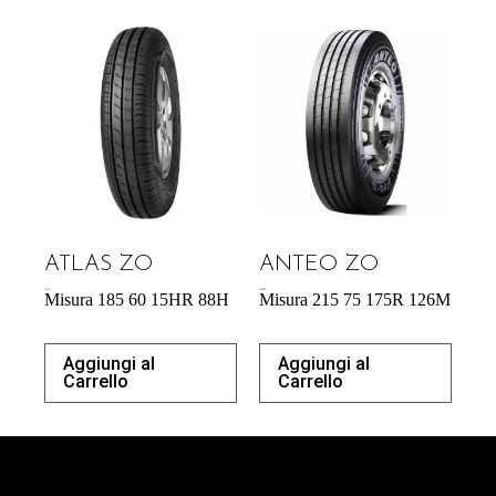
ATLAS ZO
ANTEO ZO
44,53
€
183,00
€
Misura 185 60 15HR 88H
Misura 215 75 175R 126M
Aggiungi al
Aggiungi al
Carrello
Carrello