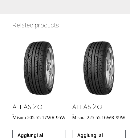
Related products
ATLAS ZO
ATLAS ZO
57,34
€
57,95
€
Misura 205 55 17WR 95W
Misura 225 55 16WR 99W
Aggiungi al
Aggiungi al