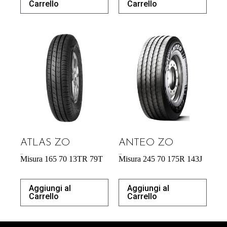
Carrello
Carrello
ATLAS ZO
ANTEO ZO
43,31
€
218,38
€
Misura 165 70 13TR 79T
Misura 245 70 175R 143J
Aggiungi al
Aggiungi al
Carrello
Carrello