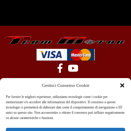
Gestisci Consenso Cookie
Per fornire le migliori esperienze, utilizziamo tecnologie come i cookie per
memorizzare e/o accedere alle informazioni del dispositivo. Il consenso a queste
tecnologie ci permetterà di elaborare dati come il comportamento di navigazione o ID
+39 351 970 89 33
info@teammotor.it
unici su questo sito. Non acconsentire o ritirare il consenso può influire negativamente
su alcune caratteristiche e funzioni.
Officina: Cadelbosco Di Sopra Via G. Verga 6A