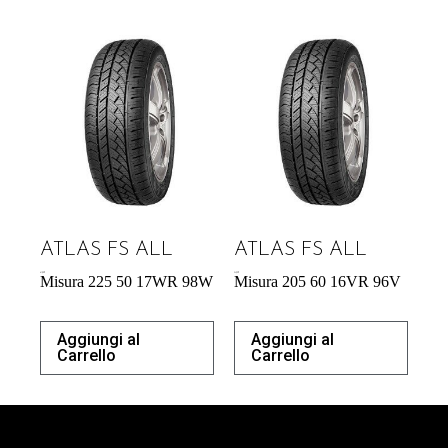
ATLAS FS ALL
ATLAS FS ALL
61,00
€
54,29
€
Misura 225 50 17WR 98W
Misura 205 60 16VR 96V
Aggiungi al
Aggiungi al
Carrello
Carrello