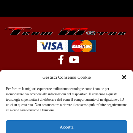
Gestisci Consenso Cookie
Per fornire le migliori esperienze, utilizziamo tecnologie come i cookie per
memorizzare e/o accedere alle informazioni del dispositivo. Il consenso a queste
tecnologie ci permetterà di elaborare dati come il comportamento di navigazione o ID
+39 351 970 89 33
info@teammotor.it
unici su questo sito. Non acconsentire o ritirare il consenso può influire negativamente
su alcune caratteristiche e funzioni.
Officina: Cadelbosco Di Sopra Via G. Verga 6A
Accetta