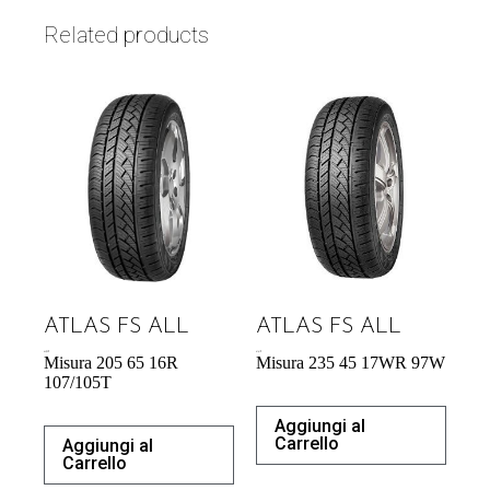
Related products
ATLAS FS ALL
ATLAS FS ALL
64,05
€
61,61
€
Misura 205 65 16R
Misura 235 45 17WR 97W
107/105T
Aggiungi al
Carrello
Aggiungi al
Carrello