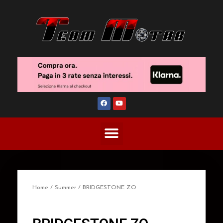
Home
/
Summer
/ BRIDGESTONE ZO