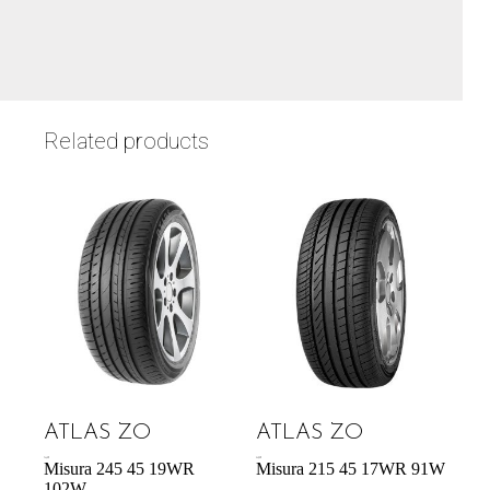
Related products
ATLAS ZO
ATLAS ZO
74,42
€
54,29
€
Misura 245 45 19WR
Misura 215 45 17WR 91W
102W