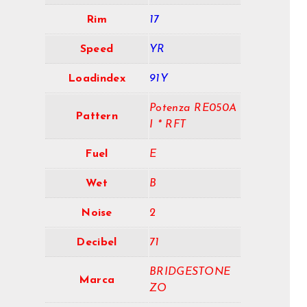
Rim
17
Speed
YR
Loadindex
91Y
Potenza RE050A
Pattern
I * RFT
Fuel
E
Wet
B
Noise
2
Decibel
71
BRIDGESTONE
Marca
ZO