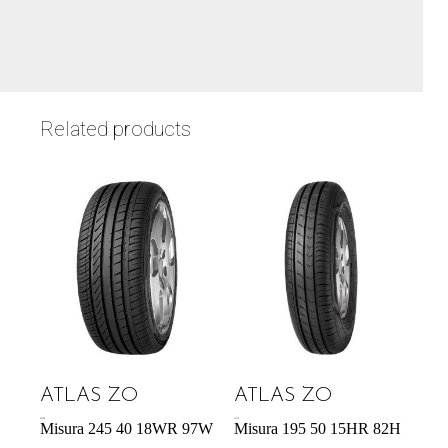
Related products
ATLAS ZO
ATLAS ZO
60,39
€
43,31
€
Misura 245 40 18WR 97W
Misura 195 50 15HR 82H