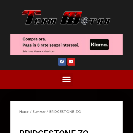
Home
/
Summer
/ BRIDGESTONE ZO