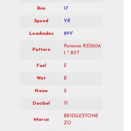
Rim
17
Speed
VR
Loadindex
89V
Potenza RE050A
Pattern
I * RFT
Fuel
E
Wet
B
Noise
2
Decibel
71
BRIDGESTONE
Marca
ZO