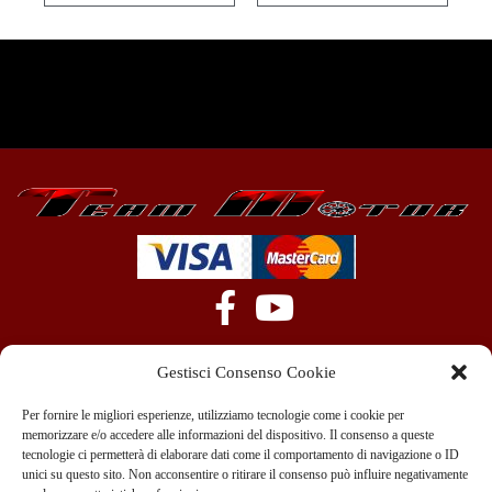
Gestisci Consenso Cookie
Per fornire le migliori esperienze, utilizziamo tecnologie come i cookie per
memorizzare e/o accedere alle informazioni del dispositivo. Il consenso a queste
tecnologie ci permetterà di elaborare dati come il comportamento di navigazione o ID
+39 351 970 89 33
info@teammotor.it
unici su questo sito. Non acconsentire o ritirare il consenso può influire negativamente