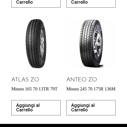
Carrello
Carrello
ATLAS ZO
ANTEO ZO
43,31
€
213,50
€
Misura 165 70 13TR 79T
Misura 245 70 175R 136M
Aggiungi al
Aggiungi al
Carrello
Carrello