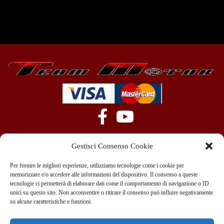
Gestisci Consenso Cookie
Per fornire le migliori esperienze, utilizziamo tecnologie come i cookie per
memorizzare e/o accedere alle informazioni del dispositivo. Il consenso a queste
tecnologie ci permetterà di elaborare dati come il comportamento di navigazione o ID
+39 351 970 89 33
info@teammotor.it
unici su questo sito. Non acconsentire o ritirare il consenso può influire negativamente
su alcune caratteristiche e funzioni.
Officina: Cadelbosco Di Sopra Via G. Verga 6A