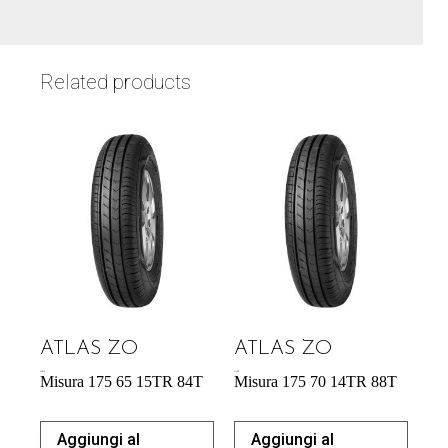
Related products
ATLAS ZO
ATLAS ZO
42,64
€
41,42
€
Misura 175 65 15TR 84T
Misura 175 70 14TR 88T
Aggiungi al
Aggiungi al