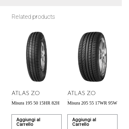
Related products
ATLAS ZO
ATLAS ZO
43,31
€
57,34
€
Misura 195 50 15HR 82H
Misura 205 55 17WR 95W
Aggiungi al
Aggiungi al
Carrello
Carrello