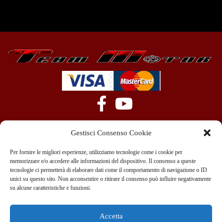
Gestisci Consenso Cookie
Per fornire le migliori esperienze, utilizziamo tecnologie come i cookie per
memorizzare e/o accedere alle informazioni del dispositivo. Il consenso a queste
tecnologie ci permetterà di elaborare dati come il comportamento di navigazione o ID
+39 351 970 89 33
info@teammotor.it
unici su questo sito. Non acconsentire o ritirare il consenso può influire negativamente
su alcune caratteristiche e funzioni.
Officina: Cadelbosco Di Sopra Via G. Verga 6A
Accetta