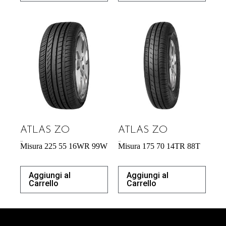
ATLAS ZO
ATLAS ZO
57,95
€
41,42
€
Misura 225 55 16WR 99W
Misura 175 70 14TR 88T
Aggiungi al
Aggiungi al
Carrello
Carrello