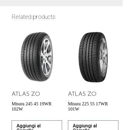
Related products
ATLAS ZO
ATLAS ZO
74,42
€
60,70
€
Misura 245 45 19WR
Misura 225 55 17WR
102W
101W
Aggiungi al
Aggiungi al