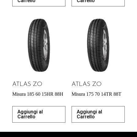
Carrello
Carrello
ATLAS ZO
ATLAS ZO
44,53
€
41,42
€
Misura 185 60 15HR 88H
Misura 175 70 14TR 88T
Aggiungi al
Aggiungi al
Carrello
Carrello