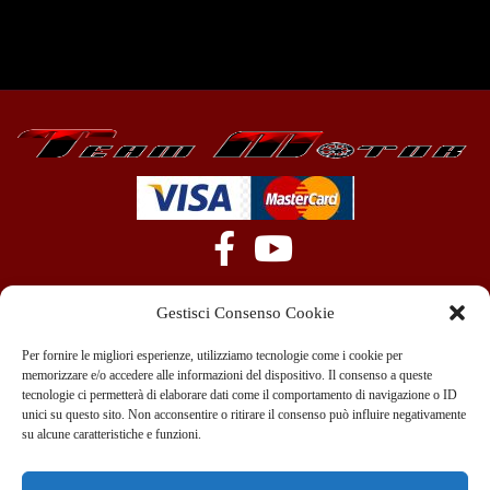
Gestisci Consenso Cookie
Per fornire le migliori esperienze, utilizziamo tecnologie come i cookie per
memorizzare e/o accedere alle informazioni del dispositivo. Il consenso a queste
tecnologie ci permetterà di elaborare dati come il comportamento di navigazione o ID
+39 351 970 89 33
info@teammotor.it
unici su questo sito. Non acconsentire o ritirare il consenso può influire negativamente
su alcune caratteristiche e funzioni.
Officina: Cadelbosco Di Sopra Via G. Verga 6A