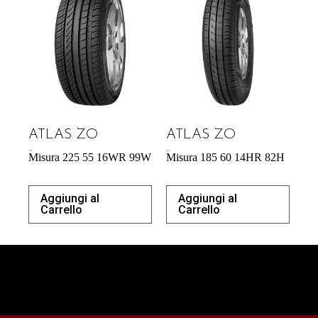
ATLAS ZO
ATLAS ZO
57,95
€
40,87
€
Misura 225 55 16WR 99W
Misura 185 60 14HR 82H
Aggiungi al
Aggiungi al
Carrello
Carrello