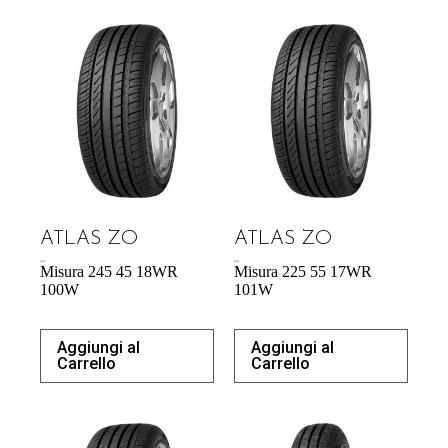
ATLAS ZO
ATLAS ZO
65,27
€
60,70
€
Misura 245 45 18WR
Misura 225 55 17WR
100W
101W
Aggiungi al
Aggiungi al
Carrello
Carrello