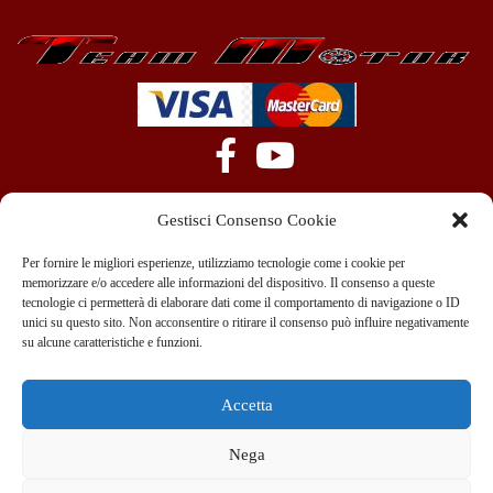
Gestisci Consenso Cookie
Per fornire le migliori esperienze, utilizziamo tecnologie come i cookie per
memorizzare e/o accedere alle informazioni del dispositivo. Il consenso a queste
tecnologie ci permetterà di elaborare dati come il comportamento di navigazione o ID
+39 351 970 89 33
info@teammotor.it
unici su questo sito. Non acconsentire o ritirare il consenso può influire negativamente
su alcune caratteristiche e funzioni.
Officina: Cadelbosco Di Sopra Via G. Verga 6A
Accetta
Nega
Copyright © 2022 Team srl C. Fisc. 10438440967 – Viale Abruzzi 13/A