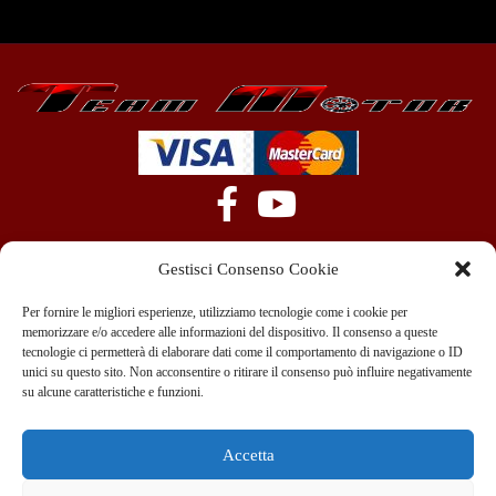
Gestisci Consenso Cookie
Per fornire le migliori esperienze, utilizziamo tecnologie come i cookie per
memorizzare e/o accedere alle informazioni del dispositivo. Il consenso a queste
tecnologie ci permetterà di elaborare dati come il comportamento di navigazione o ID
+39 351 970 89 33
info@teammotor.it
unici su questo sito. Non acconsentire o ritirare il consenso può influire negativamente
su alcune caratteristiche e funzioni.
Officina: Cadelbosco Di Sopra Via G. Verga 6A
Accetta