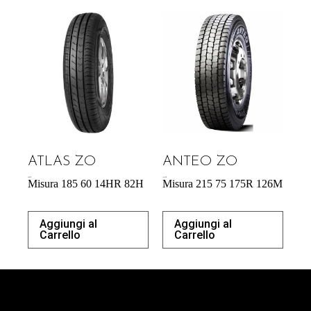
ATLAS ZO
ANTEO ZO
40,87
€
164,70
€
Misura 185 60 14HR 82H
Misura 215 75 175R 126M
Aggiungi al
Aggiungi al
Carrello
Carrello