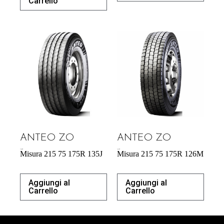
Carrello
ANTEO ZO
ANTEO ZO
176,90
€
164,70
€
Misura 215 75 175R 135J
Misura 215 75 175R 126M
Aggiungi al
Aggiungi al
Carrello
Carrello