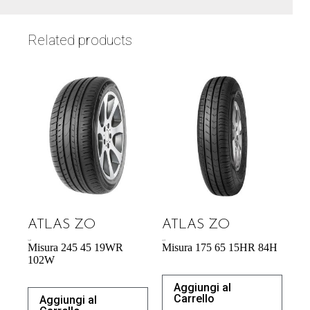
Related products
ATLAS ZO
ATLAS ZO
74,42
€
43,31
€
Misura 245 45 19WR
Misura 175 65 15HR 84H
102W
Aggiungi al
Carrello
Aggiungi al