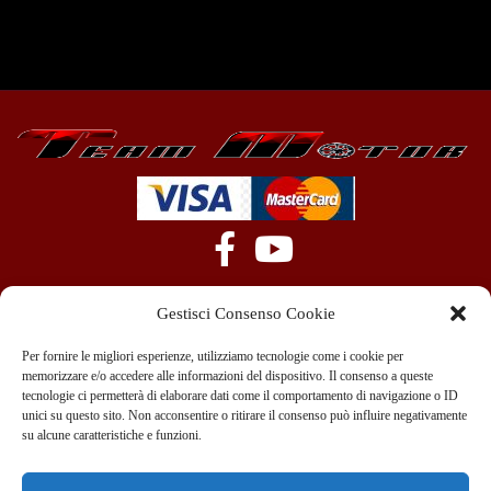
Gestisci Consenso Cookie
Per fornire le migliori esperienze, utilizziamo tecnologie come i cookie per
memorizzare e/o accedere alle informazioni del dispositivo. Il consenso a queste
tecnologie ci permetterà di elaborare dati come il comportamento di navigazione o ID
+39 351 970 89 33
info@teammotor.it
unici su questo sito. Non acconsentire o ritirare il consenso può influire negativamente
su alcune caratteristiche e funzioni.
Officina: Cadelbosco Di Sopra Via G. Verga 6A