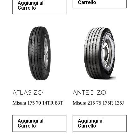
Carrello
Aggiungi al
Carrello
ATLAS ZO
ANTEO ZO
41,42
€
176,90
€
Misura 175 70 14TR 88T
Misura 215 75 175R 135J
Aggiungi al
Aggiungi al
Carrello
Carrello