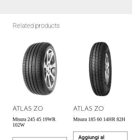
Related products
ATLAS ZO
ATLAS ZO
74,42
€
40,87
€
Misura 245 45 19WR
Misura 185 60 14HR 82H
102W
Aggiungi al