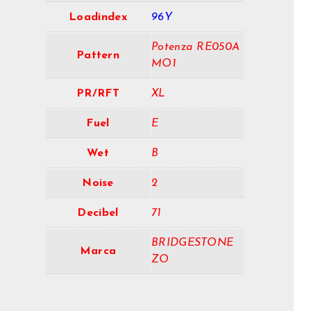
Loadindex
96Y
Potenza RE050A
Pattern
MO1
PR/RFT
XL
Fuel
E
Wet
B
Noise
2
Decibel
71
BRIDGESTONE
Marca
ZO