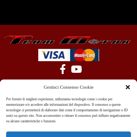
Gestisci Consenso Cookie
Per fornire le migliori esperienze, utilizziamo tecnologie come i cookie per
memorizzare e/o accedere alle informazioni del dispositivo. Il consenso a queste
tecnologie ci permetterà di elaborare dati come il comportamento di navigazione o ID
+39 351 970 89 33
info@teammotor.it
unici su questo sito. Non acconsentire o ritirare il consenso può influire negativamente
su alcune caratteristiche e funzioni.
Officina: Cadelbosco Di Sopra Via G. Verga 6A