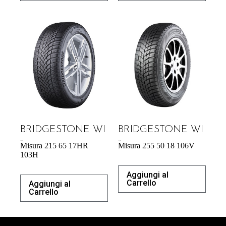
BRIDGESTONE WI
BRIDGESTONE WI
132,37
€
163,48
€
Misura 215 65 17HR
Misura 255 50 18 106V
103H
Aggiungi al
Carrello
Aggiungi al
Carrello