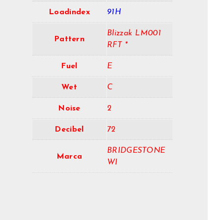
Loadindex
91H
Blizzak LM001
Pattern
RFT *
Fuel
E
Wet
C
Noise
2
Decibel
72
BRIDGESTONE
Marca
WI