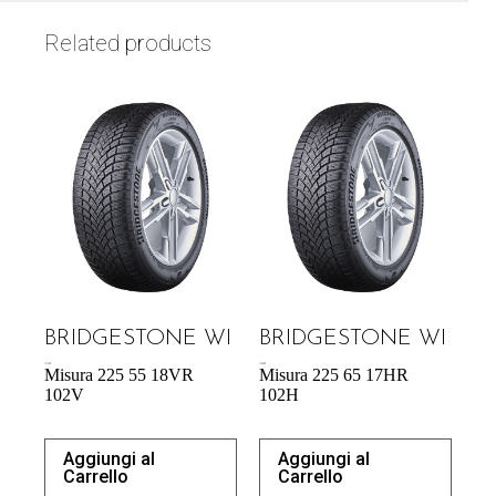
Related products
BRIDGESTONE WI
BRIDGESTONE WI
157,38
€
139,08
€
Misura 225 55 18VR
Misura 225 65 17HR
102V
102H
Aggiungi al
Aggiungi al
Carrello
Carrello