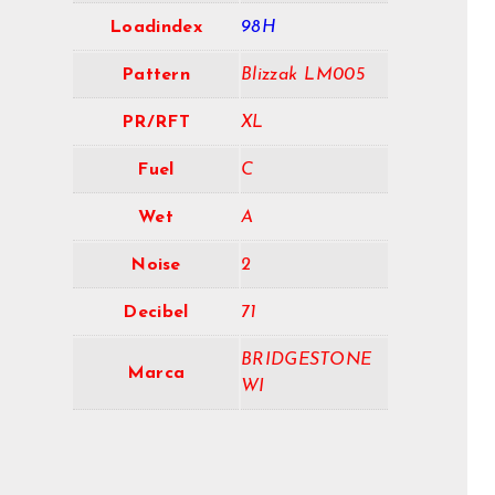
Loadindex
98H
Pattern
Blizzak LM005
PR/RFT
XL
Fuel
C
Wet
A
Noise
2
Decibel
71
BRIDGESTONE
Marca
WI