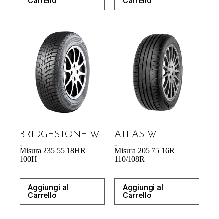
Carrello
Carrello
BRIDGESTONE WI
ATLAS WI
184,22
€
64,97
€
Misura 235 55 18HR
Misura 205 75 16R
100H
110/108R
Aggiungi al
Aggiungi al
Carrello
Carrello