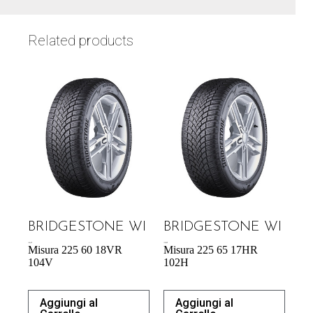
Related products
BRIDGESTONE WI
BRIDGESTONE WI
160,43
€
139,08
€
Misura 225 60 18VR
Misura 225 65 17HR
104V
102H
Aggiungi al
Aggiungi al