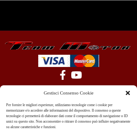
Gestisci Consenso Cookie
Per fornire le migliori esperienze, utilizziamo tecnologie come i cookie per
memorizzare e/o accedere alle informazioni del dispositivo. Il consenso a queste
tecnologie ci permetterà di elaborare dati come il comportamento di navigazione o ID
+39 351 970 89 33
info@teammotor.it
unici su questo sito. Non acconsentire o ritirare il consenso può influire negativamente
su alcune caratteristiche e funzioni.
Officina: Cadelbosco Di Sopra Via G. Verga 6A