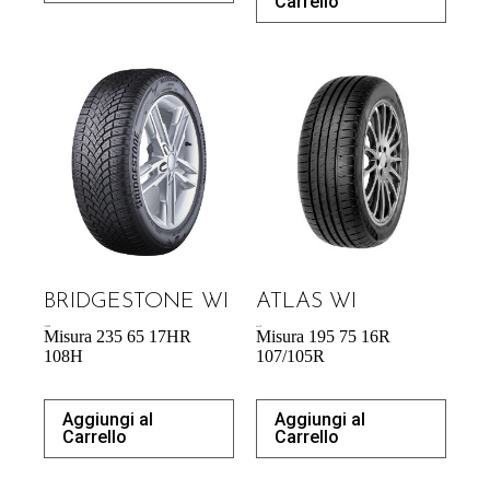
Carrello
BRIDGESTONE WI
ATLAS WI
139,08
€
63,44
€
Misura 235 65 17HR
Misura 195 75 16R
108H
107/105R
Aggiungi al
Aggiungi al
Carrello
Carrello