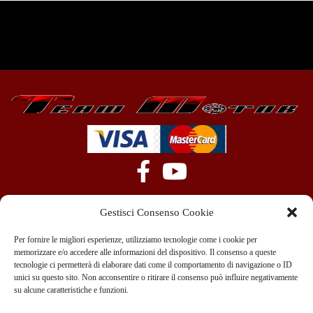
Gestisci Consenso Cookie
Per fornire le migliori esperienze, utilizziamo tecnologie come i cookie per
memorizzare e/o accedere alle informazioni del dispositivo. Il consenso a queste
tecnologie ci permetterà di elaborare dati come il comportamento di navigazione o ID
+39 351 970 89 33
info@teammotor.it
unici su questo sito. Non acconsentire o ritirare il consenso può influire negativamente
su alcune caratteristiche e funzioni.
Officina: Cadelbosco Di Sopra Via G. Verga 6A