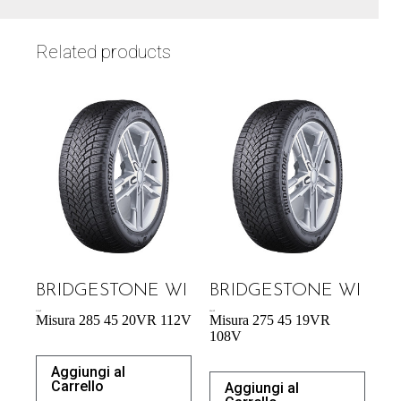
Related products
BRIDGESTONE WI
BRIDGESTONE WI
247,66
€
206,18
€
Misura 285 45 20VR 112V
Misura 275 45 19VR
108V
Aggiungi al
Carrello
Aggiungi al