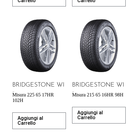
Carrello
Carrello
BRIDGESTONE WI
BRIDGESTONE WI
139,08
€
104,92
€
Misura 225 65 17HR
Misura 215 65 16HR 98H
102H
Aggiungi al
Carrello
Aggiungi al
Carrello