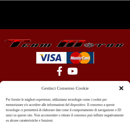
Gestisci Consenso Cookie
Per fornire le migliori esperienze, utilizziamo tecnologie come i cookie per
memorizzare e/o accedere alle informazioni del dispositivo. Il consenso a queste
tecnologie ci permetterà di elaborare dati come il comportamento di navigazione o ID
+39 351 970 89 33
info@teammotor.it
unici su questo sito. Non acconsentire o ritirare il consenso può influire negativamente
su alcune caratteristiche e funzioni.
Officina: Cadelbosco Di Sopra Via G. Verga 6A