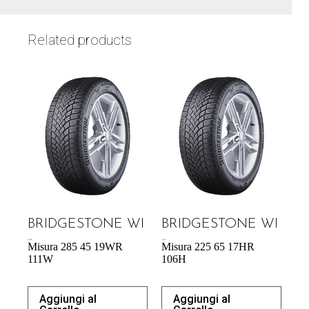
Related products
BRIDGESTONE WI
BRIDGESTONE WI
224,48
€
142,74
€
Misura 285 45 19WR
Misura 225 65 17HR
111W
106H
Aggiungi al
Aggiungi al