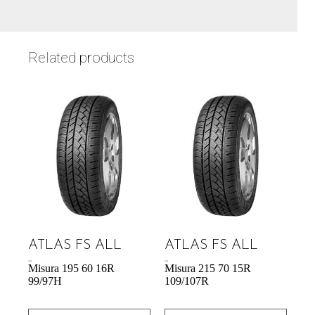
Related products
ATLAS FS ALL
ATLAS FS ALL
59,78
€
70,76
€
Misura 195 60 16R
Misura 215 70 15R
99/97H
109/107R