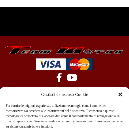
Gestisci Consenso Cookie
Per fornire le migliori esperienze, utilizziamo tecnologie come i cookie per
memorizzare e/o accedere alle informazioni del dispositivo. Il consenso a queste
tecnologie ci permetterà di elaborare dati come il comportamento di navigazione o ID
+39 351 970 89 33
info@teammotor.it
unici su questo sito. Non acconsentire o ritirare il consenso può influire negativamente
su alcune caratteristiche e funzioni.