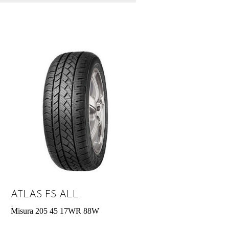
ATLAS FS ALL
51,85
€
Misura 205 45 17WR 88W