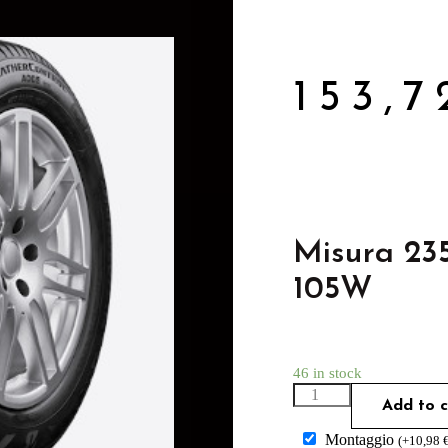
153,
Misura 23
105W
46 in stock
Add to c
Montaggio
(
+
10,98