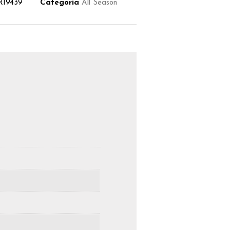
R19439
Categoria
All Season