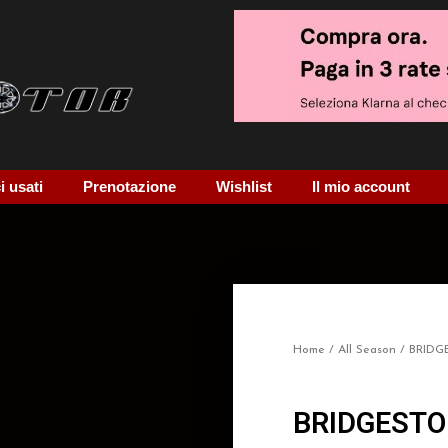
 usati
Prenotazione
Wishlist
Il mio account
Home
/
All Season
/ BRIDG
BRIDGESTO