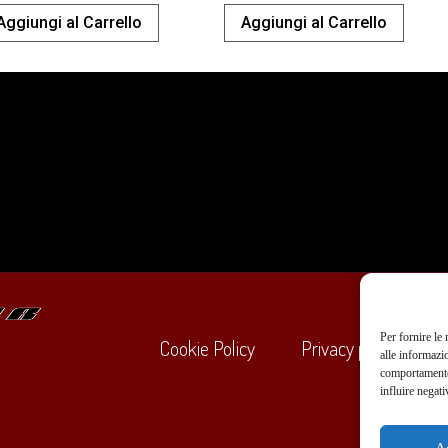
Aggiungi al Carrello
Aggiungi al Carrello
Per fornire le
Cookie Policy
Privacy policy
alle informazi
comportamento 
influire negati
+39
A