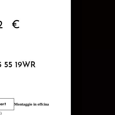
72
€
5 55 19WR
art
Montaggio in offcina
€
)