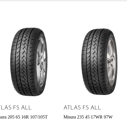
TLAS FS ALL
ATLAS FS ALL
61,61
€
sura 205 65 16R 107/105T
Misura 235 45 17WR 97W