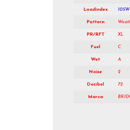
Loadindex
105W
Pattern
Weat
PR/RFT
XL
Fuel
C
Wet
A
Noise
2
Decibel
72
Marca
BRID