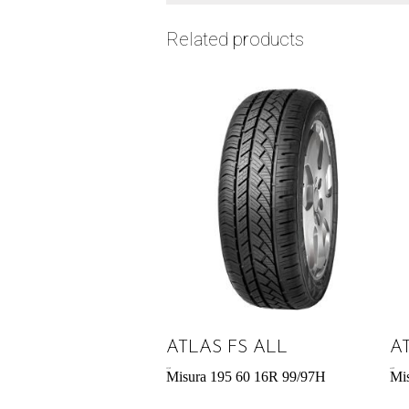
Related products
ATLAS FS ALL
A
59,78
€
64,05
€
Misura 195 60 16R 99/97H
Mi