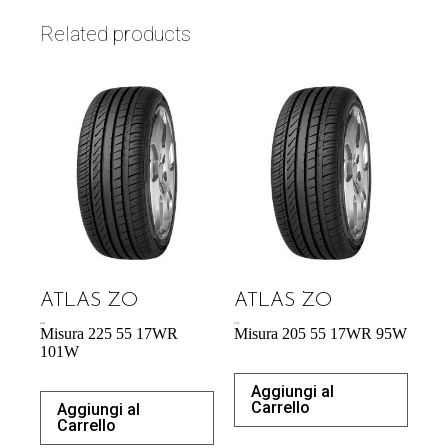
Related products
ATLAS ZO
ATLAS ZO
60,70
€
57,34
€
Misura 225 55 17WR
Misura 205 55 17WR 95W
101W
Aggiungi al
Carrello
Aggiungi al
Carrello