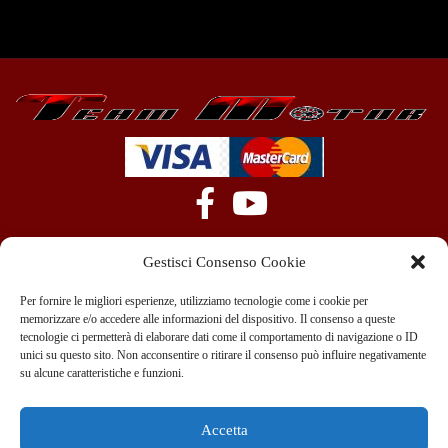
Gestisci Consenso Cookie
Per fornire le migliori esperienze, utilizziamo tecnologie come i cookie per
memorizzare e/o accedere alle informazioni del dispositivo. Il consenso a queste
tecnologie ci permetterà di elaborare dati come il comportamento di navigazione o ID
+39 351 970 89 33
info@teammotor.it
unici su questo sito. Non acconsentire o ritirare il consenso può influire negativamente
su alcune caratteristiche e funzioni.
Officina: Cadelbosco Di Sopra Via G. Verga 6A
Accetta