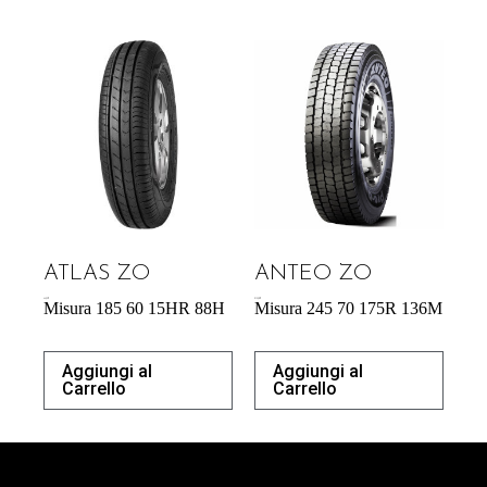
ATLAS ZO
ANTEO ZO
44,53
€
213,50
€
Misura 185 60 15HR 88H
Misura 245 70 175R 136M
Aggiungi al
Aggiungi al
Carrello
Carrello