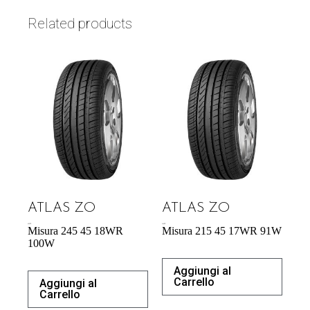
Related products
ATLAS ZO
ATLAS ZO
65,27
€
54,29
€
Misura 245 45 18WR
Misura 215 45 17WR 91W
100W
Aggiungi al
Carrello
Aggiungi al
Carrello