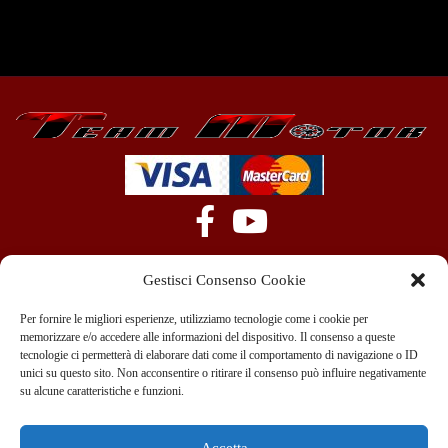
Gestisci Consenso Cookie
Per fornire le migliori esperienze, utilizziamo tecnologie come i cookie per
memorizzare e/o accedere alle informazioni del dispositivo. Il consenso a queste
tecnologie ci permetterà di elaborare dati come il comportamento di navigazione o ID
+39 351 970 89 33
info@teammotor.it
unici su questo sito. Non acconsentire o ritirare il consenso può influire negativamente
su alcune caratteristiche e funzioni.
Officina: Cadelbosco Di Sopra Via G. Verga 6A
Accetta