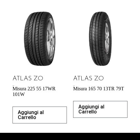
ATLAS ZO
ATLAS ZO
60,70
€
43,31
€
Misura 225 55 17WR
Misura 165 70 13TR 79T
101W
Aggiungi al
Carrello
Aggiungi al
Carrello