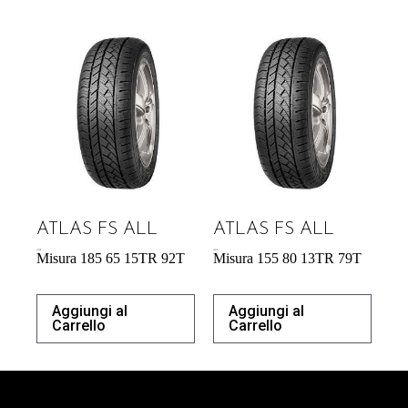
ATLAS FS ALL
ATLAS FS ALL
47,58
€
39,04
€
Misura 185 65 15TR 92T
Misura 155 80 13TR 79T
Aggiungi al
Aggiungi al
Carrello
Carrello