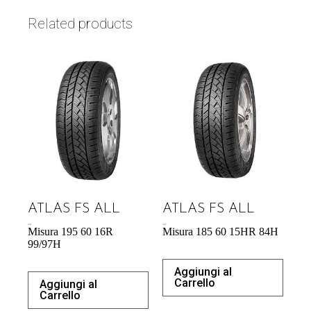
Related products
ATLAS FS ALL
ATLAS FS ALL
59,78
€
44,53
€
Misura 195 60 16R
Misura 185 60 15HR 84H
99/97H
Aggiungi al
Carrello
Aggiungi al
Carrello