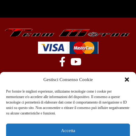
Gestisci Consenso Cookie
Per fornire le migliori esperienze, utilizziamo tecnologie come i cookie per
memorizzare e/o accedere alle informazioni del dispositivo. Il consenso a queste
tecnologie ci permetterà di elaborare dati come il comportamento di navigazione o ID
+39 351 970 89 33
info@teammotor.it
unici su questo sito. Non acconsentire o ritirare il consenso può influire negativamente
su alcune caratteristiche e funzioni.
Officina: Cadelbosco Di Sopra Via G. Verga 6A
Accetta