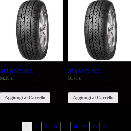
ATLAS FS ALL
ATLAS FS ALL
54,29
€
56,73
€
Misura 215 40 17WR 87W
Misura 205 45 16WR 87W
Aggiungi al Carrello
Aggiungi al Carrello
1
2
3
4
…
11
12
13
→