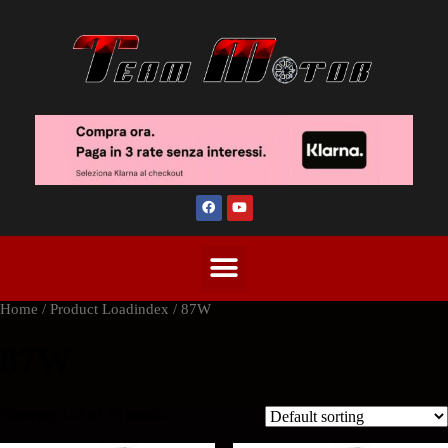
Home
/ Product Loadindex / 87W
87W
Showing 1–2 of 26 results