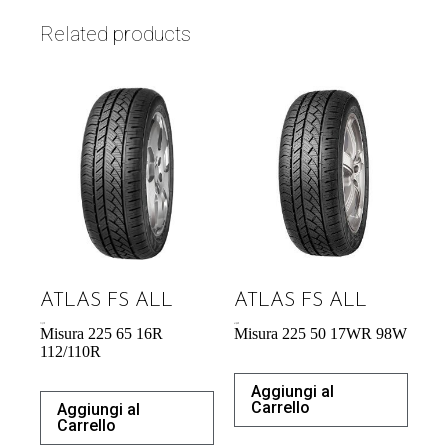
Related products
ATLAS FS ALL
ATLAS FS ALL
71,37
€
61,00
€
Misura 225 65 16R
Misura 225 50 17WR 98W
112/110R
Aggiungi al
Carrello
Aggiungi al
Carrello