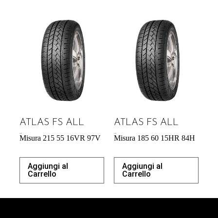
ATLAS FS ALL
ATLAS FS ALL
56,73
€
44,53
€
Misura 215 55 16VR 97V
Misura 185 60 15HR 84H
Aggiungi al
Aggiungi al
Carrello
Carrello