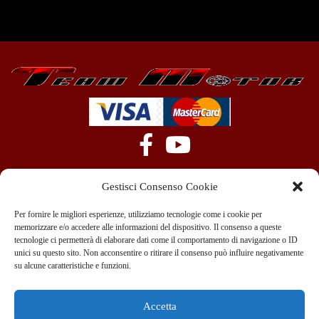
Gestisci Consenso Cookie
Per fornire le migliori esperienze, utilizziamo tecnologie come i cookie per
memorizzare e/o accedere alle informazioni del dispositivo. Il consenso a queste
tecnologie ci permetterà di elaborare dati come il comportamento di navigazione o ID
+39 351 970 89 33
info@teammotor.it
unici su questo sito. Non acconsentire o ritirare il consenso può influire negativamente
su alcune caratteristiche e funzioni.
Officina: Cadelbosco Di Sopra Via G. Verga 6A
Accetta