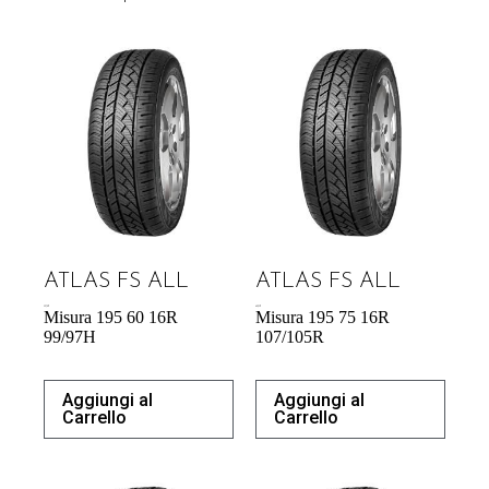
ATLAS FS ALL
ATLAS FS ALL
59,78
€
68,93
€
Misura 195 60 16R
Misura 195 75 16R
99/97H
107/105R
Aggiungi al
Aggiungi al
Carrello
Carrello