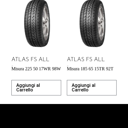
ATLAS FS ALL
ATLAS FS ALL
61,00
€
47,58
€
Misura 225 50 17WR 98W
Misura 185 65 15TR 92T
Aggiungi al
Aggiungi al
Carrello
Carrello