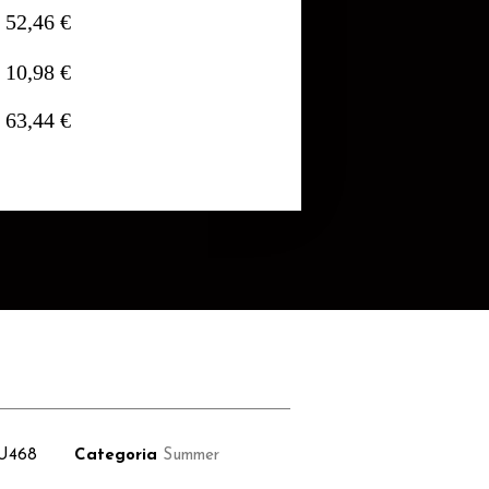
52,46 €
10,98 €
63,44 €
U468
Categoria
Summer