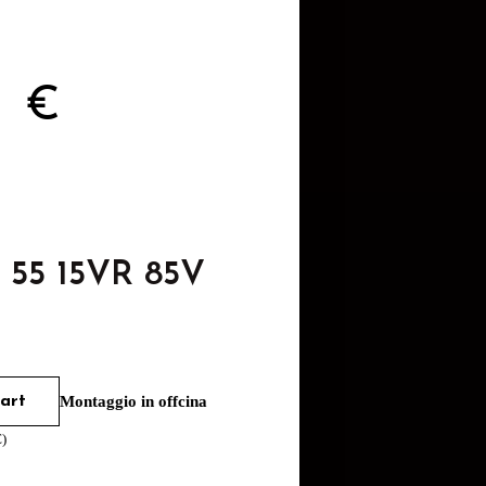
6
€
5 55 15VR 85V
art
Montaggio in offcina
€
)