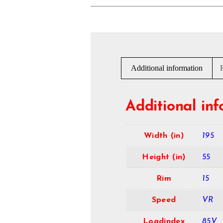
Additional information
Additional in
Width (in)
195
Height (in)
55
Rim
15
Speed
VR
Loadindex
85V