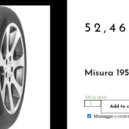
52,4
Misura 19
100 in stock
Add to c
Montaggio
(
+
10,98