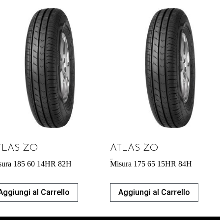
TLAS ZO
ATLAS ZO
43,31
€
sura 185 60 14HR 82H
Misura 175 65 15HR 84H
Aggiungi al Carrello
Aggiungi al Carrello