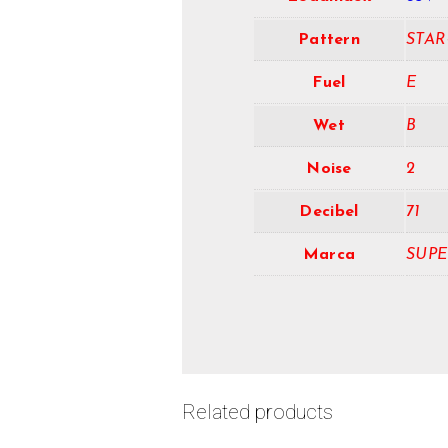
Pattern
STAR
Fuel
E
Wet
B
Noise
2
Decibel
71
Marca
SUPE
Related products