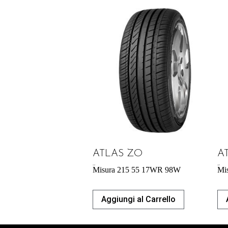
ATLAS ZO
A
57,95
€
40,87
€
Misura 215 55 17WR 98W
Mi
Aggiungi al Carrello