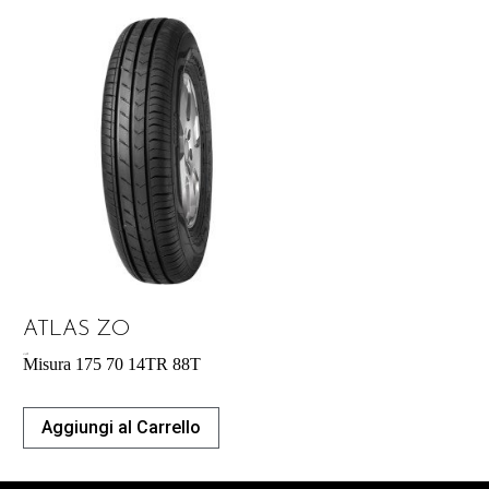
ATLAS ZO
41,42
€
Misura 175 70 14TR 88T
Aggiungi al Carrello