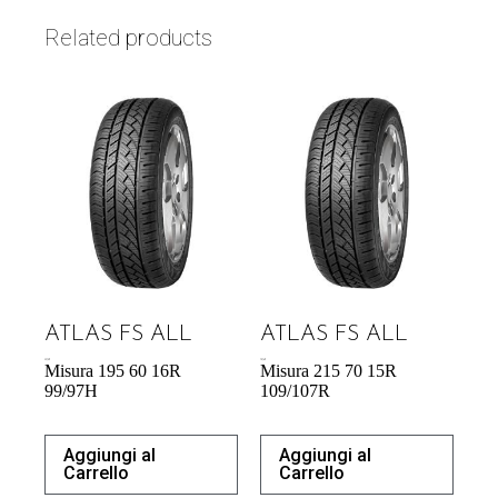
Related products
ATLAS FS ALL
ATLAS FS ALL
59,78
€
70,76
€
Misura 195 60 16R
Misura 215 70 15R
99/97H
109/107R
Aggiungi al
Aggiungi al
Carrello
Carrello