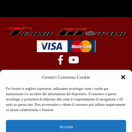
Gestisci Consenso Cookie
Per fornire le migliori esperienze, utilizziamo tecnologie come i cookie per
memorizzare e/o accedere alle informazioni del dispositivo. Il consenso a queste
tecnologie ci permetterà di elaborare dati come il comportamento di navigazione o ID
+39 351 970 89 33
info@teammotor.it
unici su questo sito. Non acconsentire o ritirare il consenso può influire negativamente
su alcune caratteristiche e funzioni.
Officina: Cadelbosco Di Sopra Via G. Verga 6A
Accetta