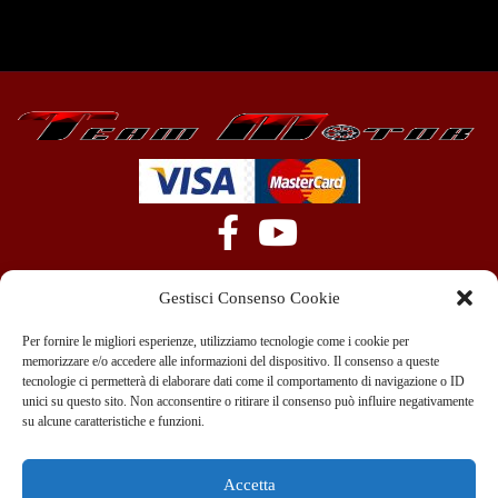
Gestisci Consenso Cookie
Per fornire le migliori esperienze, utilizziamo tecnologie come i cookie per
memorizzare e/o accedere alle informazioni del dispositivo. Il consenso a queste
tecnologie ci permetterà di elaborare dati come il comportamento di navigazione o ID
+39 351 970 89 33
info@teammotor.it
unici su questo sito. Non acconsentire o ritirare il consenso può influire negativamente
su alcune caratteristiche e funzioni.
Officina: Cadelbosco Di Sopra Via G. Verga 6A
Accetta