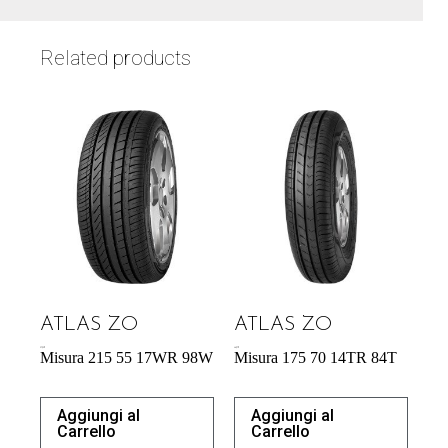
Related products
ATLAS ZO
ATLAS ZO
57,95
€
46,97
€
Misura 215 55 17WR 98W
Misura 175 70 14TR 84T
Aggiungi al
Aggiungi al
Carrello
Carrello