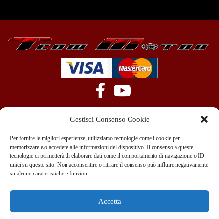
Gestisci Consenso Cookie
Per fornire le migliori esperienze, utilizziamo tecnologie come i cookie per
memorizzare e/o accedere alle informazioni del dispositivo. Il consenso a queste
tecnologie ci permetterà di elaborare dati come il comportamento di navigazione o ID
+39 351 970 89 33
info@teammotor.it
unici su questo sito. Non acconsentire o ritirare il consenso può influire negativamente
su alcune caratteristiche e funzioni.
Officina: Cadelbosco Di Sopra Via G. Verga 6A
Accetta