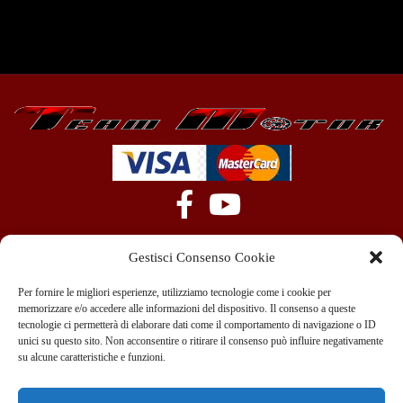
Gestisci Consenso Cookie
Per fornire le migliori esperienze, utilizziamo tecnologie come i cookie per
memorizzare e/o accedere alle informazioni del dispositivo. Il consenso a queste
tecnologie ci permetterà di elaborare dati come il comportamento di navigazione o ID
+39 351 970 89 33
info@teammotor.it
unici su questo sito. Non acconsentire o ritirare il consenso può influire negativamente
su alcune caratteristiche e funzioni.
Officina: Cadelbosco Di Sopra Via G. Verga 6A