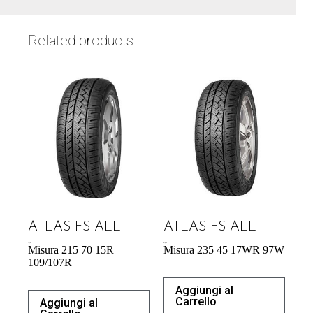
Related products
ATLAS FS ALL
ATLAS FS ALL
70,76
€
61,61
€
Misura 215 70 15R
Misura 235 45 17WR 97W
109/107R
Aggiungi al
Carrello
Aggiungi al