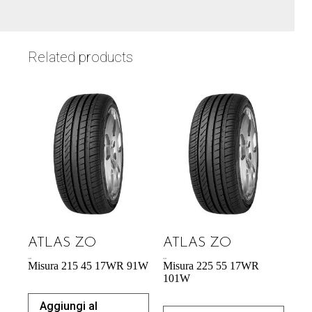
Related products
ATLAS ZO
ATLAS ZO
54,29
€
60,70
€
Misura 215 45 17WR 91W
Misura 225 55 17WR
101W
Aggiungi al