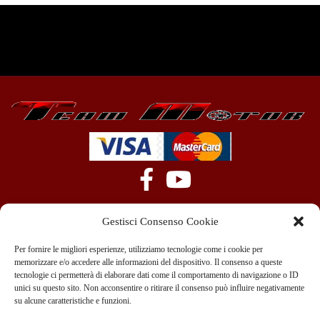
Gestisci Consenso Cookie
Per fornire le migliori esperienze, utilizziamo tecnologie come i cookie per
memorizzare e/o accedere alle informazioni del dispositivo. Il consenso a queste
tecnologie ci permetterà di elaborare dati come il comportamento di navigazione o ID
+39 351 970 89 33
info@teammotor.it
unici su questo sito. Non acconsentire o ritirare il consenso può influire negativamente
su alcune caratteristiche e funzioni.
Officina: Cadelbosco Di Sopra Via G. Verga 6A