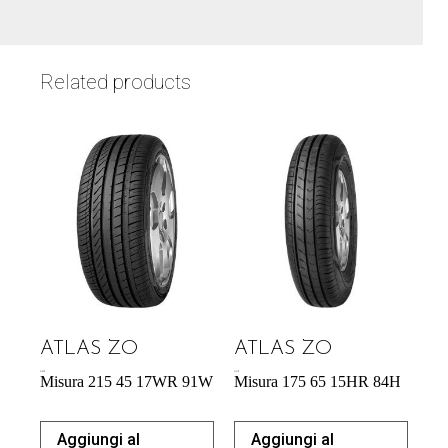
Related products
ATLAS ZO
ATLAS ZO
54,29
€
43,31
€
Misura 215 45 17WR 91W
Misura 175 65 15HR 84H
Aggiungi al
Aggiungi al