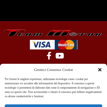
Gestisci Consenso Cookie
Per fornire le migliori esperienze, utilizziamo tecnologie come i cookie per
memorizzare e/o accedere alle informazioni del dispositivo. Il consenso a queste
tecnologie ci permetterà di elaborare dati come il comportamento di navigazione o ID
+39 351 970 89 33
info@teammotor.it
unici su questo sito. Non acconsentire o ritirare il consenso può influire negativamente
su alcune caratteristiche e funzioni.
Officina: Cadelbosco Di Sopra Via G. Verga 6A