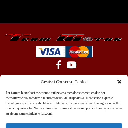
Gestisci Consenso Cookie
Per fornire le migliori esperienze, utilizziamo tecnologie come i cookie per
memorizzare e/o accedere alle informazioni del dispositivo. Il consenso a queste
tecnologie ci permetterà di elaborare dati come il comportamento di navigazione o ID
+39 351 970 89 33
info@teammotor.it
unici su questo sito. Non acconsentire o ritirare il consenso può influire negativamente
su alcune caratteristiche e funzioni.
Officina: Cadelbosco Di Sopra Via G. Verga 6A