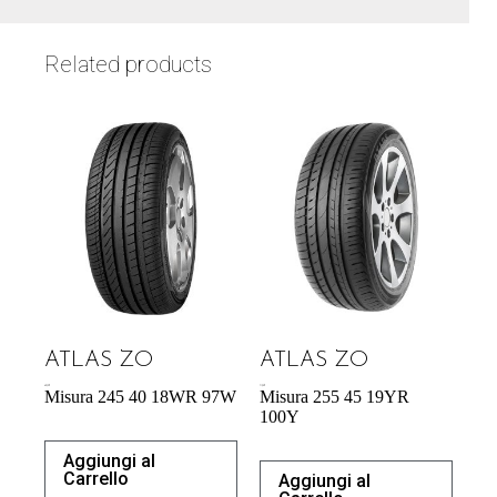
Related products
ATLAS ZO
ATLAS ZO
60,39
€
71,98
€
Misura 245 40 18WR 97W
Misura 255 45 19YR
100Y
Aggiungi al
Carrello
Aggiungi al