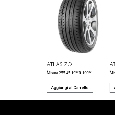
ATLAS ZO
A
71,98
€
65,27
€
Misura 255 45 19YR 100Y
Mi
Aggiungi al Carrello