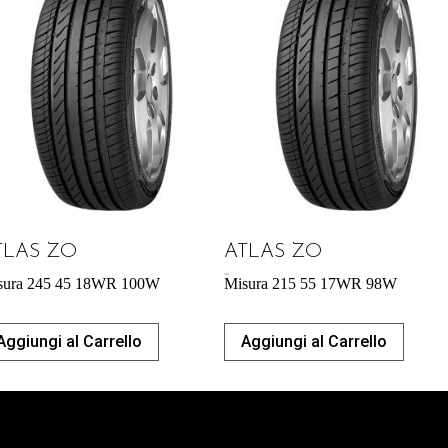
TLAS ZO
ATLAS ZO
57,95
€
sura 245 45 18WR 100W
Misura 215 55 17WR 98W
Aggiungi al Carrello
Aggiungi al Carrello