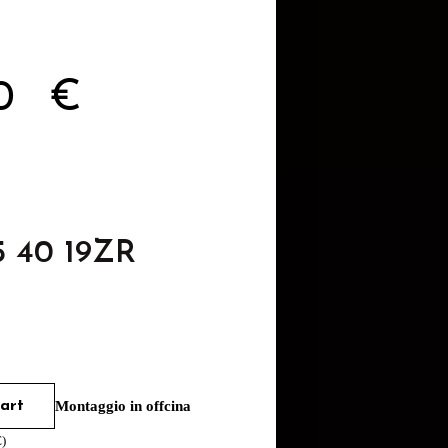
70
€
5 40 19ZR
art
Montaggio in offcina
€
)