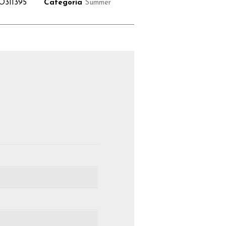
O311395
Categoria
Summer